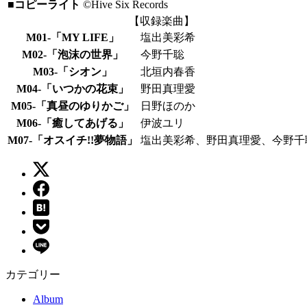
■コピーライト
©Hive Six Records
【収録楽曲】
M01-「MY LIFE」
塩出美彩希
M02-「泡沫の世界」
今野千聡
M03-「シオン」
北垣内春香
M04-「いつかの花束」
野田真理愛
M05-「真昼のゆりかご」
日野ほのか
M06-「癒してあげる」
伊波ユリ
M07-「オスイチ!!夢物語」
塩出美彩希、野田真理愛、今野千
カテゴリー
Album