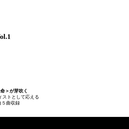
l.1
生命＞が芽吹く
ィストとして応える
ル新曲５曲収録