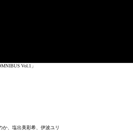
NIBUS Vol.1」
のか、塩出美彩希、伊波ユリ