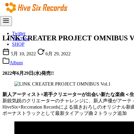
コ
Twitter
LINK CREATER PROJECT OMNIBUS Vo
ン
YouTube
テ
SHOP
ン
5月 10, 2022
6月 29, 2022
ツ
へ
Album
移
2022年6月29日(水)発売!!
動
新人アーティスト×若手クリエーターが出会い新たな楽曲＜
新鋭気鋭のクリエーターのチャレンジに、新人声優がアーテ
HiveSix×Re:creation Recordsによる描きおろしのオリジナ
ボーナストラックとして最新タイアップ曲２トラック追加